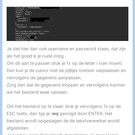
Je ziet hier dan ook username en password staan, dat zijn
als het goed is je oude inlog.
Om dit aan te passen druk je 1x op de letter i (van Insert)
Dan kun je de cursor met de pijltjes toetsen verplaatsen en
vervolgens de gegevens aanpassen.
Zorg dan dat de gegevens kloppen en vervolgens kunnen
we het bestand weer opslaan.
Om het bestand op te slaan druk je vervolgens 1x op de
ESC toets, dan typ je
:wq
gevolgd door ENTER. Het
bestand wordt opgeslagen de de tekstverwerker wordt
afgesloten.