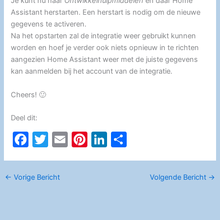
Je kunt nu naar
Ontwikkelhulpmiddelen
en daar Home
Assistant herstarten. Een herstart is nodig om de nieuwe
gegevens te activeren.
Na het opstarten zal de integratie weer gebruikt kunnen
worden en hoef je verder ook niets opnieuw in te richten
aangezien Home Assistant weer met de juiste gegevens
kan aanmelden bij het account van de integratie.
Cheers! 🙂
Deel dit:
F
T
E
Pi
Li
D
a
w
m
nt
n
el
c
itt
ai
er
k
e
←
Vorige Bericht
Volgende Bericht
→
e
er
l
e
e
n
b
st
dI
o
n