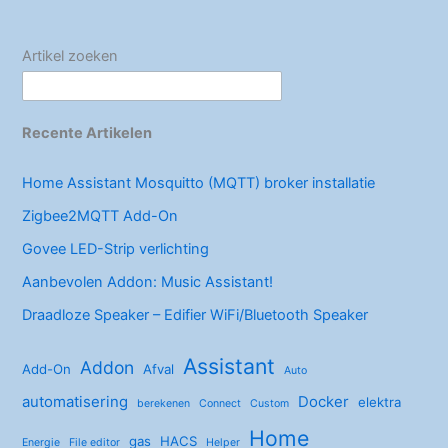
o
k
Artikel zoeken
Recente Artikelen
Home Assistant Mosquitto (MQTT) broker installatie
Zigbee2MQTT Add-On
Govee LED-Strip verlichting
Aanbevolen Addon: Music Assistant!
Draadloze Speaker – Edifier WiFi/Bluetooth Speaker
Assistant
Addon
Add-On
Afval
Auto
automatisering
Docker
elektra
berekenen
Connect
Custom
Home
gas
HACS
Energie
File editor
Helper