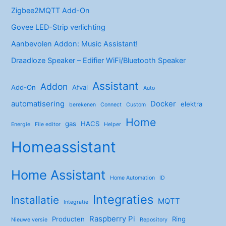
Zigbee2MQTT Add-On
Govee LED-Strip verlichting
Aanbevolen Addon: Music Assistant!
Draadloze Speaker – Edifier WiFi/Bluetooth Speaker
Assistant
Addon
Add-On
Afval
Auto
automatisering
Docker
elektra
berekenen
Connect
Custom
Home
gas
HACS
Energie
File editor
Helper
Homeassistant
Home Assistant
Home Automation
ID
Integraties
Installatie
MQTT
Integratie
Raspberry Pi
Producten
Ring
Nieuwe versie
Repository