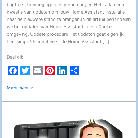
bugfixes, toevoegingen en verbeteringen.Het is dan een
kwestie van updaten om jouw Home Assistant installatie
naar de nieuwste stand te brengen.In dit artikel behandelen
we het updaten van Home Assistant in een Docker
omgeving. Update procedure Het updaten gaat eigenlijk
heel simpel!Je moet eerst de Home Assistant […]
Deel dit:
F
T
E
Pi
Li
D
a
w
m
nt
n
el
c
itt
ai
er
k
e
Updaten
Meer lezen »
van
e
er
l
e
e
n
Home
b
st
dI
Assistant
o
n
(Docker)
o