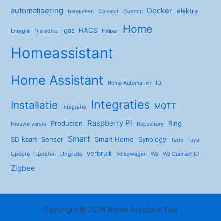
automatisering
Docker
elektra
berekenen
Connect
Custom
Home
gas
HACS
Energie
File editor
Helper
Homeassistant
Home Assistant
Home Automation
ID
Integraties
Installatie
MQTT
Integratie
Raspberry Pi
Producten
Ring
Nieuwe versie
Repository
Smart
SD kaart
Sensor
Smart Home
Synology
Tado
Tuya
verbruik
Update
Updaten
Upgrade
Volkswagen
We
We Connect ID
Zigbee
Copyright © 2026 Home Assistant Tips