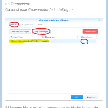
op
Toepassen!
Ga eerst naar
Geavanceerde instellingen
Bij
Volume
klik je op
Map toevoegen
en blader je naar de