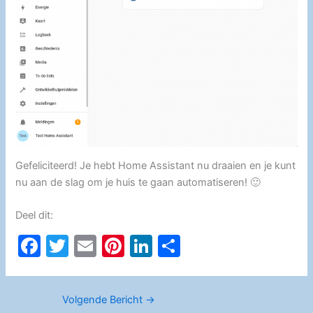
Gefeliciteerd! Je hebt Home Assistant nu draaien en je kunt
nu aan de slag om je huis te gaan automatiseren! 🙂
Deel dit:
F
T
E
Pi
Li
D
a
w
m
nt
n
el
c
itt
ai
er
k
e
Volgende Bericht
→
e
er
l
e
e
n