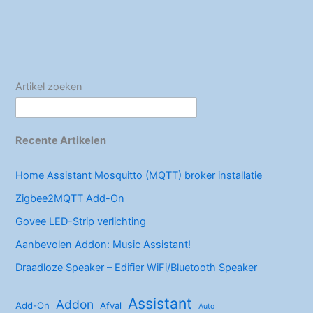
b
st
dI
o
n
o
k
Artikel zoeken
Recente Artikelen
Home Assistant Mosquitto (MQTT) broker installatie
Zigbee2MQTT Add-On
Govee LED-Strip verlichting
Aanbevolen Addon: Music Assistant!
Draadloze Speaker – Edifier WiFi/Bluetooth Speaker
Assistant
Addon
Add-On
Afval
Auto