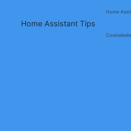
Ga
naar
Home Assis
de
Home Assistant Tips
inhoud
Cookiebele