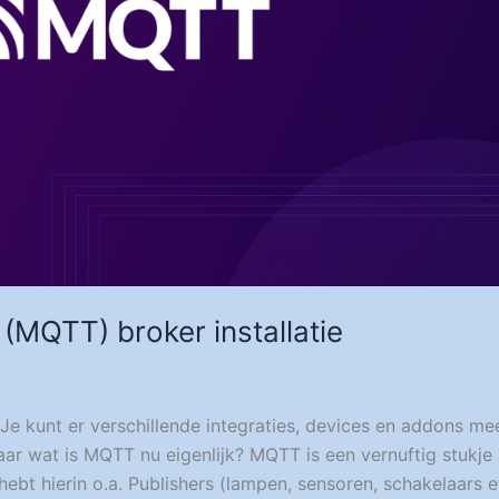
(MQTT) broker installatie
e kunt er verschillende integraties, devices en addons mee
r wat is MQTT nu eigenlijk? MQTT is een vernuftig stukje
ebt hierin o.a. Publishers (lampen, sensoren, schakelaars e