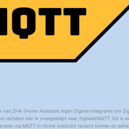
k van ZHA (Home Assistant eigen Zigbee integratie) om Zi
ve verhalen ben ik overgestapt naar Zigbee2MQTT. Dit is 
pparaten via MQTT in Home Assistant terecht komen en beh