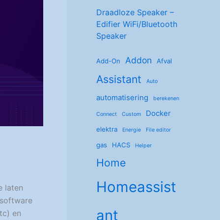
Draadloze Speaker –
Edifier WiFi/Bluetooth
Speaker
Addon
Add-On
Afval
Assistant
Auto
automatisering
berekenen
Docker
Connect
Custom
elektra
Energie
File editor
gas
HACS
Helper
Home
Homeassist
 laten
 software
ant
tc) en