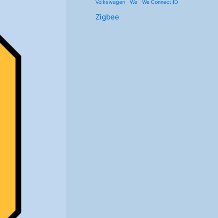
Volkswagen
We
We Connect ID
Zigbee