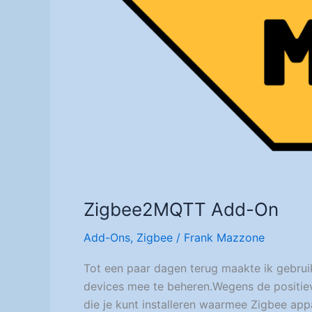
Zigbee2MQTT Add-On
Add-Ons
,
Zigbee
/
Frank Mazzone
Tot een paar dagen terug maakte ik gebrui
devices mee te beheren.Wegens de positie
die je kunt installeren waarmee Zigbee a