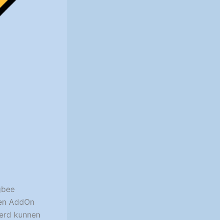
gbee
een AddOn
eerd kunnen