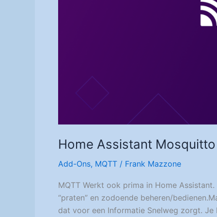
Home Assistant Mosquitto 
Add-Ons
,
MQTT
/
Frank Mazzone
MQTT Werkt ook prima in Home Assistant. J
“praten” en zodoende beheren/bedienen.Maa
dat voor een Informatie Snelweg zorgt. Je h