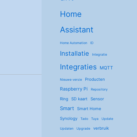
Home
Assistant
Home Automation
ID
Installatie
Integratie
Integraties
MQTT
Producten
Nieuwe versie
Raspberry Pi
Repository
Ring
SD kaart
Sensor
Smart
Smart Home
Synology
Tado
Tuya
Update
verbruik
Updaten
Upgrade