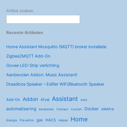
k
Artikel zoeken
Recente Artikelen
Home Assistant Mosquitto (MQTT) broker installatie
Zigbee2MQTT Add-On
Govee LED-Strip verlichting
Aanbevolen Addon: Music Assistant!
Draadloze Speaker – Edifier WiFi/Bluetooth Speaker
Assistant
Addon
Add-On
Afval
Auto
automatisering
Docker
elektra
berekenen
Connect
Custom
Home
gas
HACS
Energie
File editor
Helper