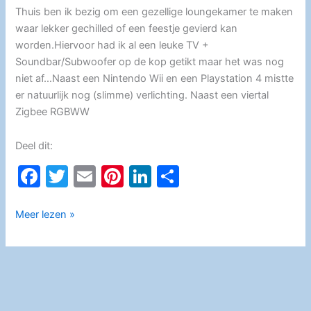
Thuis ben ik bezig om een gezellige loungekamer te maken
waar lekker gechilled of een feestje gevierd kan
worden.Hiervoor had ik al een leuke TV +
Soundbar/Subwoofer op de kop getikt maar het was nog
niet af…Naast een Nintendo Wii en een Playstation 4 mistte
er natuurlijk nog (slimme) verlichting. Naast een viertal
Zigbee RGBWW
Deel dit:
F
T
E
Pi
Li
D
a
w
m
nt
n
el
c
itt
ai
er
k
e
Govee
Meer lezen »
LED-
e
er
l
e
e
n
Strip
b
st
dI
verlichting
o
n
o