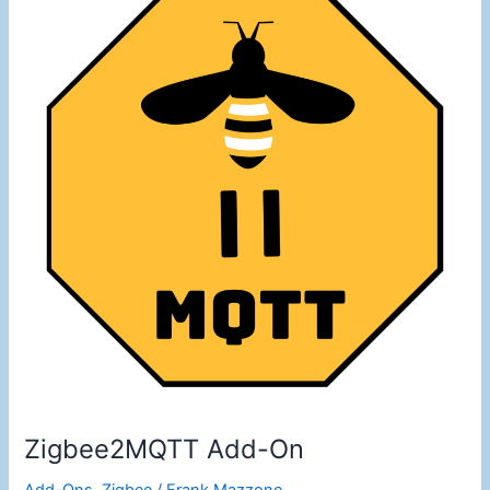
o
n
installatie
o
k
Zigbee2MQTT Add-On