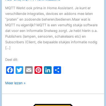
MQTT Werkt ook prima in Home Assistant. Je kunt er
verschillende integraties, devices en addons mee laten
“praten” en zodoende beheren/bedienen.Maar wat is
MQTT nu eigenlijk? MQTT is een vernuftig stukje software
dat voor een Informatie Snelweg zorgt. Je hebt hierin o.a.
Publishers (lampen, sensoren, schakelaars etc) en
Subscribers (Client, die bepaalde stukjes informatie nodig
[…]
Deel dit:
F
T
E
Pi
Li
D
a
w
m
nt
n
el
c
itt
ai
er
k
e
Home
Meer lezen »
Assistant
e
er
l
e
e
n
Mosquitto
b
st
dI
(MQTT)
broker