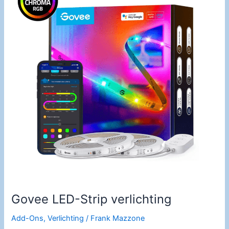
o
k
Govee LED-Strip verlichting
Add-Ons
,
Verlichting
/
Frank Mazzone