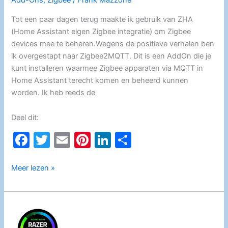
Add-Ons
,
Zigbee
/
Frank Mazzone
Tot een paar dagen terug maakte ik gebruik van ZHA
(Home Assistant eigen Zigbee integratie) om Zigbee
devices mee te beheren.Wegens de positieve verhalen ben
ik overgestapt naar Zigbee2MQTT. Dit is een AddOn die je
kunt installeren waarmee Zigbee apparaten via MQTT in
Home Assistant terecht komen en beheerd kunnen
worden. Ik heb reeds de
Deel dit:
F
T
E
Pi
Li
D
a
w
m
nt
n
el
c
itt
ai
er
k
e
Zigbee2MQTT
Meer lezen »
Add-
e
er
l
e
e
n
On
b
st
dI
o
n