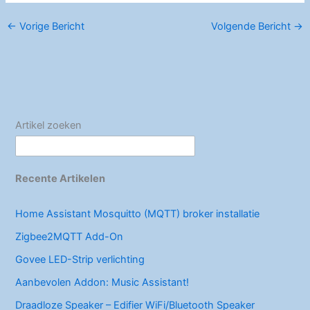
c
itt
ai
er
k
e
←
Vorige Bericht
Volgende Bericht
→
e
er
l
e
e
n
b
st
dI
o
n
o
k
Artikel zoeken
Recente Artikelen
Home Assistant Mosquitto (MQTT) broker installatie
Zigbee2MQTT Add-On
Govee LED-Strip verlichting
Aanbevolen Addon: Music Assistant!
Draadloze Speaker – Edifier WiFi/Bluetooth Speaker