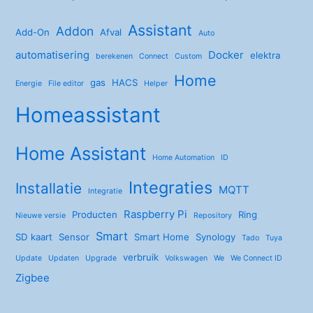
Assistant
Addon
Add-On
Afval
Auto
automatisering
Docker
elektra
berekenen
Connect
Custom
Home
gas
HACS
Energie
File editor
Helper
Homeassistant
Home Assistant
Home Automation
ID
Integraties
Installatie
MQTT
Integratie
Raspberry Pi
Producten
Ring
Nieuwe versie
Repository
Smart
SD kaart
Sensor
Smart Home
Synology
Tado
Tuya
verbruik
Update
Updaten
Upgrade
Volkswagen
We
We Connect ID
Zigbee