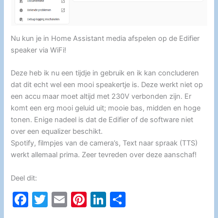
Nu kun je in Home Assistant media afspelen op de Edifier
speaker via WiFi!
Deze heb ik nu een tijdje in gebruik en ik kan concluderen
dat dit echt wel een mooi speakertje is. Deze werkt niet op
een accu maar moet altijd met 230V verbonden zijn. Er
komt een erg mooi geluid uit; mooie bas, midden en hoge
tonen. Enige nadeel is dat de Edifier of de software niet
over een equalizer beschikt.
Spotify, filmpjes van de camera’s, Text naar spraak (TTS)
werkt allemaal prima. Zeer tevreden over deze aanschaf!
Deel dit:
F
T
E
Pi
Li
D
a
w
m
nt
n
el