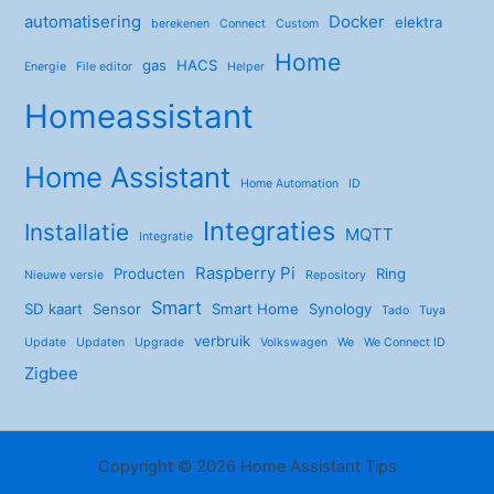
automatisering
Docker
elektra
berekenen
Connect
Custom
Home
gas
HACS
Energie
File editor
Helper
Homeassistant
Home Assistant
Home Automation
ID
Integraties
Installatie
MQTT
Integratie
Raspberry Pi
Producten
Ring
Nieuwe versie
Repository
Smart
SD kaart
Sensor
Smart Home
Synology
Tado
Tuya
verbruik
Update
Updaten
Upgrade
Volkswagen
We
We Connect ID
Zigbee
Copyright © 2026 Home Assistant Tips