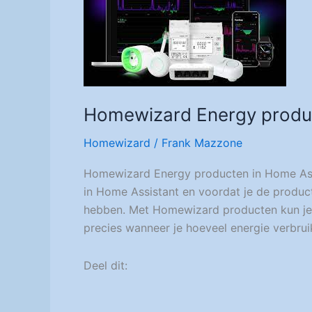
Homewizard Energy produ
Homewizard
/
Frank Mazzone
Homewizard Energy producten in Home Assist
in Home Assistant en voordat je de product
hebben. Met Homewizard producten kun je ge
precies wanneer je hoeveel energie verbrui
Deel dit: