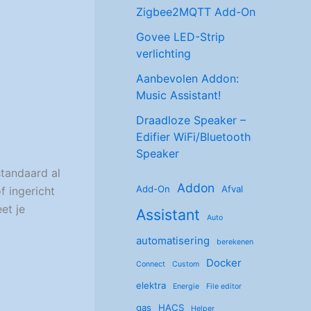
Zigbee2MQTT Add-On
Govee LED-Strip
verlichting
Aanbevolen Addon:
Music Assistant!
Draadloze Speaker –
Edifier WiFi/Bluetooth
Speaker
standaard al
Addon
Add-On
Afval
f ingericht
et je
Assistant
Auto
automatisering
berekenen
Docker
Connect
Custom
elektra
Energie
File editor
gas
HACS
Helper