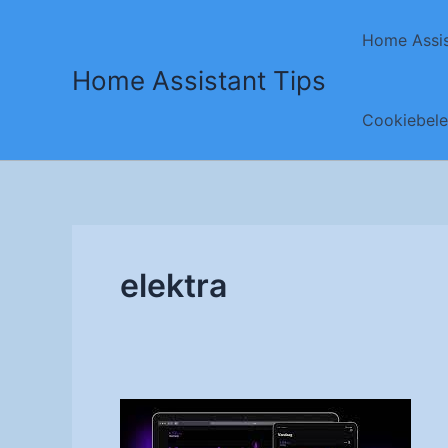
Ga
naar
Home Assis
de
Home Assistant Tips
inhoud
Cookiebele
elektra