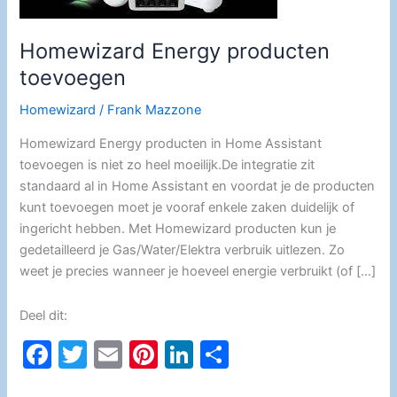
Homewizard Energy producten
toevoegen
Homewizard
/
Frank Mazzone
Homewizard Energy producten in Home Assistant
toevoegen is niet zo heel moeilijk.De integratie zit
standaard al in Home Assistant en voordat je de producten
kunt toevoegen moet je vooraf enkele zaken duidelijk of
ingericht hebben. Met Homewizard producten kun je
gedetailleerd je Gas/Water/Elektra verbruik uitlezen. Zo
weet je precies wanneer je hoeveel energie verbruikt (of […]
Deel dit:
F
T
E
Pi
Li
D
a
w
m
nt
n
el