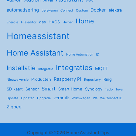
Add-On
Afval
Auto
automatisering
Docker
elektra
berekenen
Connect
Custom
Home
gas
HACS
Energie
File editor
Helper
Homeassistant
Home Assistant
Home Automation
ID
Integraties
Installatie
MQTT
Integratie
Raspberry Pi
Producten
Ring
Nieuwe versie
Repository
Smart
SD kaart
Sensor
Smart Home
Synology
Tado
Tuya
verbruik
Update
Updaten
Upgrade
Volkswagen
We
We Connect ID
Zigbee
Copyright © 2026 Home Assistant Tips