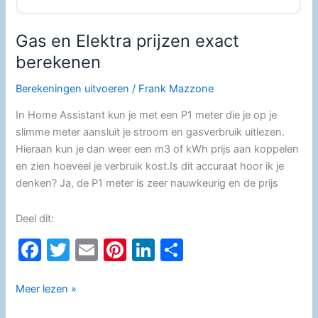
Gas en Elektra prijzen exact
berekenen
Berekeningen uitvoeren
/
Frank Mazzone
In Home Assistant kun je met een P1 meter die je op je
slimme meter aansluit je stroom en gasverbruik uitlezen.
Hieraan kun je dan weer een m3 of kWh prijs aan koppelen
en zien hoeveel je verbruik kost.Is dit accuraat hoor ik je
denken? Ja, de P1 meter is zeer nauwkeurig en de prijs
Deel dit:
F
T
E
Pi
Li
D
a
w
m
nt
n
el
c
itt
ai
er
k
e
Gas
Meer lezen »
en
e
er
l
e
e
n