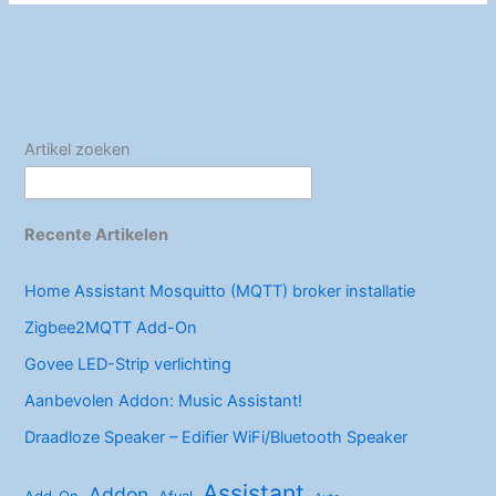
Elektra
b
st
dI
prijzen
o
n
exact
berekenen
o
k
Artikel zoeken
Recente Artikelen
Home Assistant Mosquitto (MQTT) broker installatie
Zigbee2MQTT Add-On
Govee LED-Strip verlichting
Aanbevolen Addon: Music Assistant!
Draadloze Speaker – Edifier WiFi/Bluetooth Speaker
Assistant
Addon