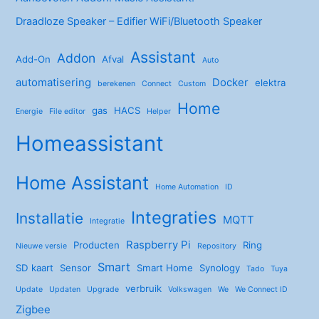
Draadloze Speaker – Edifier WiFi/Bluetooth Speaker
Assistant
Addon
Add-On
Afval
Auto
automatisering
Docker
elektra
berekenen
Connect
Custom
Home
gas
HACS
Energie
File editor
Helper
Homeassistant
Home Assistant
Home Automation
ID
Integraties
Installatie
MQTT
Integratie
Raspberry Pi
Producten
Ring
Nieuwe versie
Repository
Smart
SD kaart
Sensor
Smart Home
Synology
Tado
Tuya
verbruik
Update
Updaten
Upgrade
Volkswagen
We
We Connect ID
Zigbee