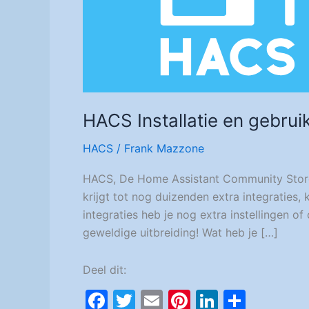
HACS Installatie en gebrui
HACS
/
Frank Mazzone
HACS, De Home Assistant Community Store 
krijgt tot nog duizenden extra integraties,
integraties heb je nog extra instellingen of
geweldige uitbreiding! Wat heb je […]
Deel dit:
F
T
E
Pi
Li
D