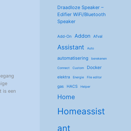
Draadloze Speaker –
Edifier WiFi/Bluetooth
Speaker
Addon
Add-On
Afval
Assistant
Auto
automatisering
berekenen
Docker
Connect
Custom
oegang
elektra
Energie
File editor
mige
gas
HACS
Helper
t is een
Home
Homeassist
ant