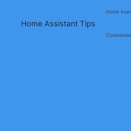
Ga
naar
Home Assis
de
Home Assistant Tips
inhoud
Cookiebele