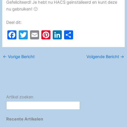
Gefeliciteerd! Je hebt nu HACS geinstalleerd en kunt deze
nu gebruiken! 🙂
Deel dit:
F
T
E
Pi
Li
D
a
w
m
nt
n
el
c
itt
ai
er
k
e
←
Vorige Bericht
Volgende Bericht
→
e
er
l
e
e
n
b
st
dI
o
n
o
k
Artikel zoeken
Recente Artikelen