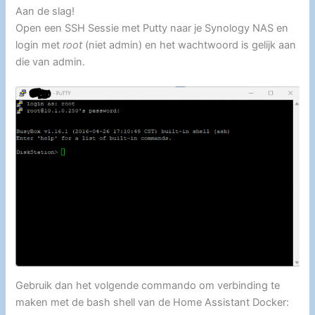
Aan de slag!
Open een SSH Sessie met Putty naar je Synology NAS en
login met
root
(niet admin) en het wachtwoord is gelijk aan
die van admin.
Gebruik dan het volgende commando om verbinding te
maken met de bash shell van de Home Assistant Docker: