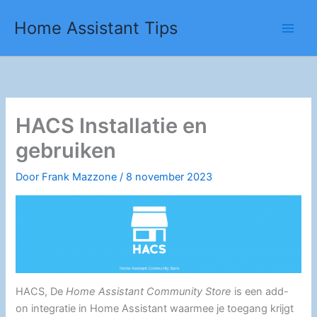
Ga
Home Assistant Tips
naar
de
inhoud
HACS Installatie en
gebruiken
Door
Frank Mazzone
/
8 november 2023
HACS, De
Home Assistant Community Store
is een add-
on integratie in Home Assistant waarmee je toegang krijgt