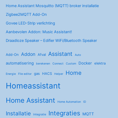
Home Assistant Mosquitto (MQTT) broker installatie
Zigbee2MQTT Add-On
Govee LED-Strip verlichting
Aanbevolen Addon: Music Assistant!
Draadloze Speaker – Edifier WiFi/Bluetooth Speaker
Assistant
Addon
Add-On
Afval
Auto
automatisering
Docker
elektra
berekenen
Connect
Custom
Home
gas
HACS
Energie
File editor
Helper
Homeassistant
Home Assistant
Home Automation
ID
Integraties
Installatie
MQTT
Integratie