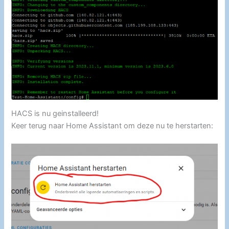
HACS is nu geinstalleerd!
Keer terug naar Home Assistant om deze nu te herstarten: