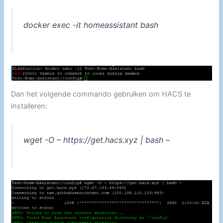
docker exec -it homeassistant bash
Dan het volgende commando gebruiken om HACS te
installeren:
wget -O – https://get.hacs.xyz | bash –