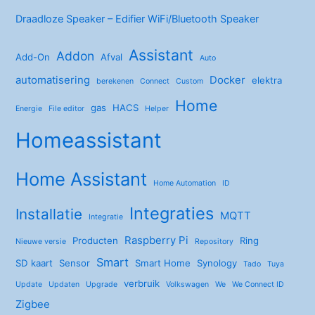
Draadloze Speaker – Edifier WiFi/Bluetooth Speaker
Assistant
Addon
Add-On
Afval
Auto
automatisering
Docker
elektra
berekenen
Connect
Custom
Home
gas
HACS
Energie
File editor
Helper
Homeassistant
Home Assistant
Home Automation
ID
Integraties
Installatie
MQTT
Integratie
Raspberry Pi
Producten
Ring
Nieuwe versie
Repository
Smart
SD kaart
Sensor
Smart Home
Synology
Tado
Tuya
verbruik
Update
Updaten
Upgrade
Volkswagen
We
We Connect ID
Zigbee