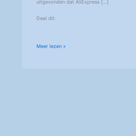
uitgevonden dat AliExpress […]
Deel dit:
Xiaomi
Meer lezen »
Aqara
Deur/Raam
Sensor