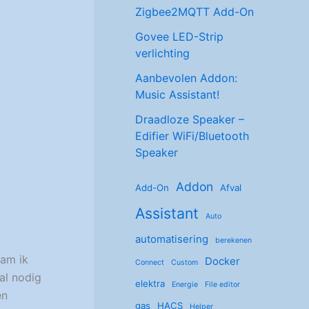
Zigbee2MQTT Add-On
Govee LED-Strip
verlichting
Aanbevolen Addon:
Music Assistant!
Draadloze Speaker –
Edifier WiFi/Bluetooth
Speaker
Addon
Add-On
Afval
Assistant
Auto
automatisering
berekenen
wam ik
Docker
Connect
Custom
al nodig
elektra
Energie
File editor
en
gas
HACS
Helper