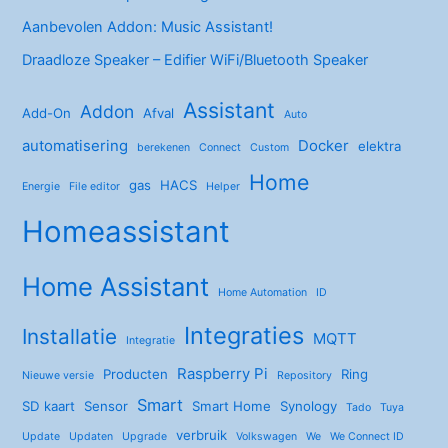
Aanbevolen Addon: Music Assistant!
Draadloze Speaker – Edifier WiFi/Bluetooth Speaker
Assistant
Addon
Add-On
Afval
Auto
automatisering
Docker
elektra
berekenen
Connect
Custom
Home
gas
HACS
Energie
File editor
Helper
Homeassistant
Home Assistant
Home Automation
ID
Integraties
Installatie
MQTT
Integratie
Raspberry Pi
Producten
Ring
Nieuwe versie
Repository
Smart
SD kaart
Sensor
Smart Home
Synology
Tado
Tuya
verbruik
Update
Updaten
Upgrade
Volkswagen
We
We Connect ID