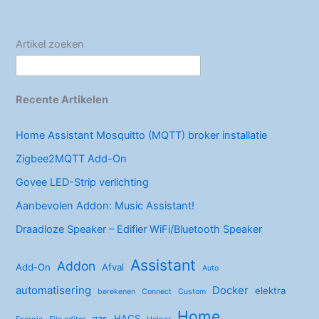
Assistant
o
k
Artikel zoeken
Recente Artikelen
Home Assistant Mosquitto (MQTT) broker installatie
Zigbee2MQTT Add-On
Govee LED-Strip verlichting
Aanbevolen Addon: Music Assistant!
Draadloze Speaker – Edifier WiFi/Bluetooth Speaker
Assistant
Addon
Add-On
Afval
Auto
automatisering
Docker
elektra
berekenen
Connect
Custom
Home
gas
HACS