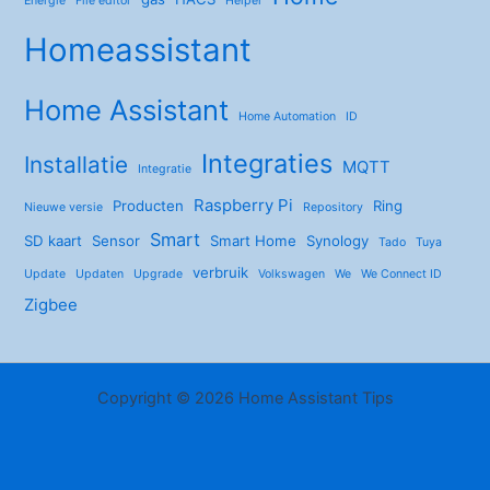
Energie
File editor
Helper
Homeassistant
Home Assistant
Home Automation
ID
Integraties
Installatie
MQTT
Integratie
Raspberry Pi
Producten
Ring
Nieuwe versie
Repository
Smart
SD kaart
Sensor
Smart Home
Synology
Tado
Tuya
verbruik
Update
Updaten
Upgrade
Volkswagen
We
We Connect ID
Zigbee
Copyright © 2026 Home Assistant Tips