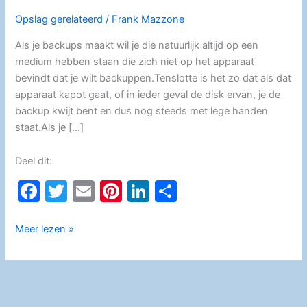
Opslag gerelateerd
/
Frank Mazzone
Als je backups maakt wil je die natuurlijk altijd op een
medium hebben staan die zich niet op het apparaat
bevindt dat je wilt backuppen.Tenslotte is het zo dat als dat
apparaat kapot gaat, of in ieder geval de disk ervan, je de
backup kwijt bent en dus nog steeds met lege handen
staat.Als je […]
Deel dit:
F
T
E
Pi
Li
D
a
w
m
nt
n
el
c
itt
ai
er
k
e
Externe
Meer lezen »
backup
e
er
l
e
e
n
locatie
b
st
dI
in
o
n
Home