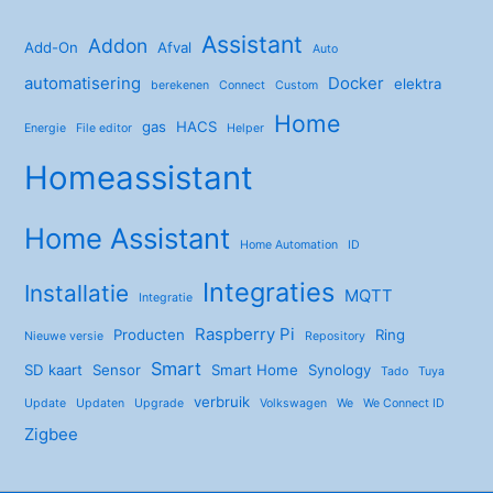
Assistant
Addon
Add-On
Afval
Auto
automatisering
Docker
elektra
berekenen
Connect
Custom
Home
gas
HACS
Energie
File editor
Helper
Homeassistant
Home Assistant
Home Automation
ID
Integraties
Installatie
MQTT
Integratie
Raspberry Pi
Producten
Ring
Nieuwe versie
Repository
Smart
SD kaart
Sensor
Smart Home
Synology
Tado
Tuya
verbruik
Update
Updaten
Upgrade
Volkswagen
We
We Connect ID
Zigbee