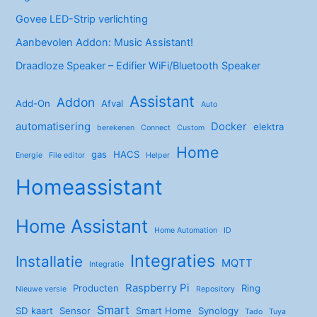
Govee LED-Strip verlichting
Aanbevolen Addon: Music Assistant!
Draadloze Speaker – Edifier WiFi/Bluetooth Speaker
Assistant
Addon
Add-On
Afval
Auto
automatisering
Docker
elektra
berekenen
Connect
Custom
Home
gas
HACS
Energie
File editor
Helper
Homeassistant
Home Assistant
Home Automation
ID
Integraties
Installatie
MQTT
Integratie
Raspberry Pi
Producten
Ring
Nieuwe versie
Repository
Smart
SD kaart
Sensor
Smart Home
Synology
Tado
Tuya