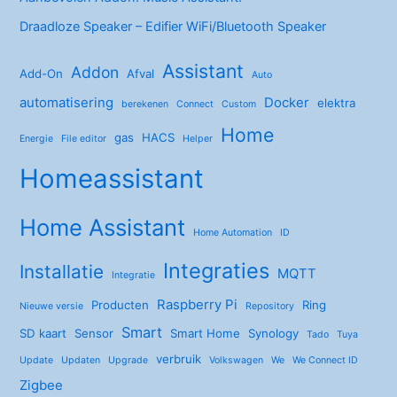
Draadloze Speaker – Edifier WiFi/Bluetooth Speaker
Assistant
Addon
Add-On
Afval
Auto
automatisering
Docker
elektra
berekenen
Connect
Custom
Home
gas
HACS
Energie
File editor
Helper
Homeassistant
Home Assistant
Home Automation
ID
Integraties
Installatie
MQTT
Integratie
Raspberry Pi
Producten
Ring
Nieuwe versie
Repository
Smart
SD kaart
Sensor
Smart Home
Synology
Tado
Tuya
verbruik
Update
Updaten
Upgrade
Volkswagen
We
We Connect ID
Zigbee