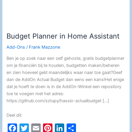
Budget Planner in Home Assistant
Add-Ons
/
Frank Mazzone
Ben je op zoek naar een zelf gehoste, gratis budgetplanner
om je financiën bij te houden, budgetten maken/beheren
en zien hoeveel geld maandelijks waar naar toe gaat?Geef
dan de AddOn Actual Budget dan eens een kans!Het enige
dat je hoeft te doen is in de AddOn-Winkel een repository
toe te voegen met het adres:
https://github.com/sztupy/hassio-actualbudget […]
Deel dit:
F
T
E
Pi
Li
D