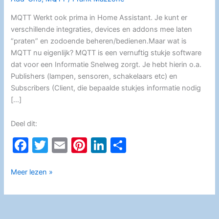
MQTT Werkt ook prima in Home Assistant. Je kunt er
verschillende integraties, devices en addons mee laten
“praten” en zodoende beheren/bedienen.Maar wat is
MQTT nu eigenlijk? MQTT is een vernuftig stukje software
dat voor een Informatie Snelweg zorgt. Je hebt hierin o.a.
Publishers (lampen, sensoren, schakelaars etc) en
Subscribers (Client, die bepaalde stukjes informatie nodig
[…]
Deel dit:
F
T
E
Pi
Li
D
a
w
m
nt
n
el
c
itt
ai
er
k
e
Home
Meer lezen »
Assistant
e
er
l
e
e
n
Mosquitto
b
st
dI
(MQTT)
broker