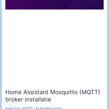
Home Assistant Mosquitto (MQTT)
broker installatie
Add-Ons
,
MQTT
/
Frank Mazzone