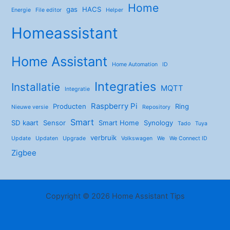
Home
gas
HACS
Energie
File editor
Helper
Homeassistant
Home Assistant
Home Automation
ID
Integraties
Installatie
MQTT
Integratie
Raspberry Pi
Producten
Ring
Nieuwe versie
Repository
Smart
SD kaart
Sensor
Smart Home
Synology
Tado
Tuya
verbruik
Update
Updaten
Upgrade
Volkswagen
We
We Connect ID
Zigbee
Copyright © 2026 Home Assistant Tips