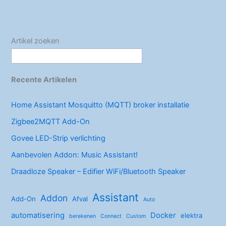
o
n
installatie
o
k
Artikel zoeken
Recente Artikelen
Home Assistant Mosquitto (MQTT) broker installatie
Zigbee2MQTT Add-On
Govee LED-Strip verlichting
Aanbevolen Addon: Music Assistant!
Draadloze Speaker – Edifier WiFi/Bluetooth Speaker
Assistant
Addon
Add-On
Afval
Auto
automatisering
Docker
elektra
berekenen
Connect
Custom