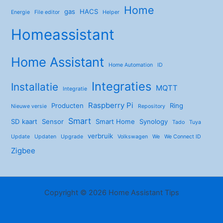
Home
gas
HACS
Energie
File editor
Helper
Homeassistant
Home Assistant
Home Automation
ID
Integraties
Installatie
MQTT
Integratie
Raspberry Pi
Producten
Ring
Nieuwe versie
Repository
Smart
SD kaart
Sensor
Smart Home
Synology
Tado
Tuya
verbruik
Update
Updaten
Upgrade
Volkswagen
We
We Connect ID
Zigbee
Copyright © 2026 Home Assistant Tips