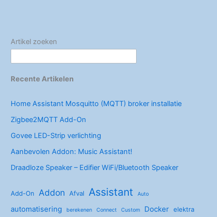
Home
Assistant!
Artikel zoeken
Recente Artikelen
Home Assistant Mosquitto (MQTT) broker installatie
Zigbee2MQTT Add-On
Govee LED-Strip verlichting
Aanbevolen Addon: Music Assistant!
Draadloze Speaker – Edifier WiFi/Bluetooth Speaker
Assistant
Addon
Add-On
Afval
Auto
automatisering
Docker
elektra
berekenen
Connect
Custom