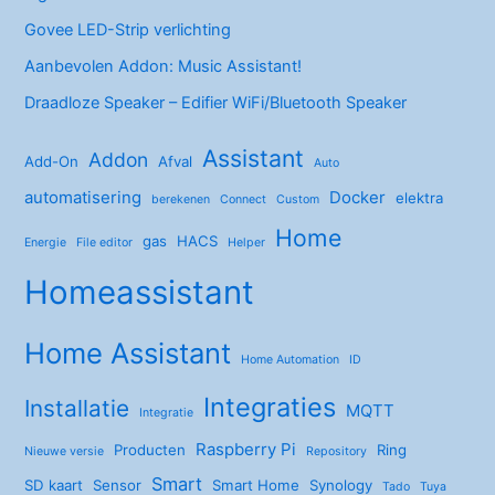
Govee LED-Strip verlichting
Aanbevolen Addon: Music Assistant!
Draadloze Speaker – Edifier WiFi/Bluetooth Speaker
Assistant
Addon
Add-On
Afval
Auto
automatisering
Docker
elektra
berekenen
Connect
Custom
Home
gas
HACS
Energie
File editor
Helper
Homeassistant
Home Assistant
Home Automation
ID
Integraties
Installatie
MQTT
Integratie
Raspberry Pi
Producten
Ring
Nieuwe versie
Repository
Smart
SD kaart
Sensor
Smart Home
Synology
Tado
Tuya