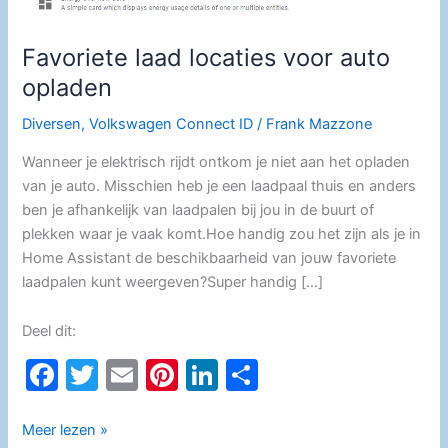
Favoriete laad locaties voor auto
opladen
Diversen
,
Volkswagen Connect ID
/
Frank Mazzone
Wanneer je elektrisch rijdt ontkom je niet aan het opladen
van je auto. Misschien heb je een laadpaal thuis en anders
ben je afhankelijk van laadpalen bij jou in de buurt of
plekken waar je vaak komt.Hoe handig zou het zijn als je in
Home Assistant de beschikbaarheid van jouw favoriete
laadpalen kunt weergeven?Super handig […]
Deel dit:
F
T
E
Pi
Li
D
a
w
m
nt
n
el
c
itt
ai
er
k
e
Favoriete
Meer lezen »