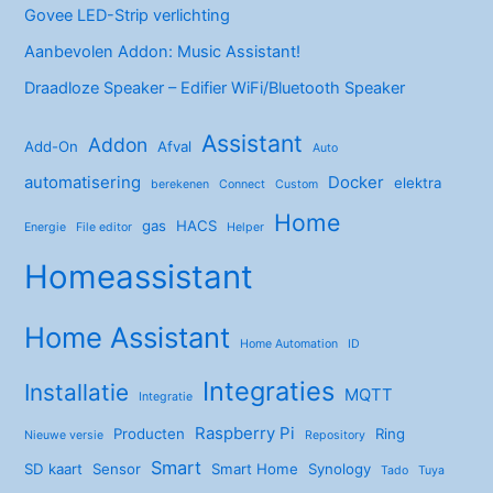
Govee LED-Strip verlichting
Aanbevolen Addon: Music Assistant!
Draadloze Speaker – Edifier WiFi/Bluetooth Speaker
Assistant
Addon
Add-On
Afval
Auto
automatisering
Docker
elektra
berekenen
Connect
Custom
Home
gas
HACS
Energie
File editor
Helper
Homeassistant
Home Assistant
Home Automation
ID
Integraties
Installatie
MQTT
Integratie
Raspberry Pi
Producten
Ring
Nieuwe versie
Repository
Smart
SD kaart
Sensor
Smart Home
Synology
Tado
Tuya